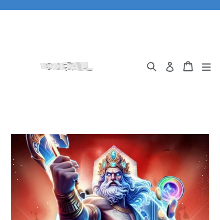
Skip
to
content
Search
Cart
Cart
ex
Log in