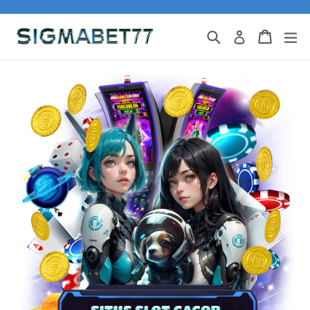
Skip
to
Search
Cart
Cart
ex
Log in
content