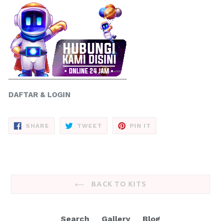
DAFTAR & LOGIN
SHARE
TWEET
PIN
SHARE
TWEET
PIN IT
ON
ON
ON
FACEBOOK
TWITTER
PINTEREST
BACK TO KITS
Search
Gallery
Blog